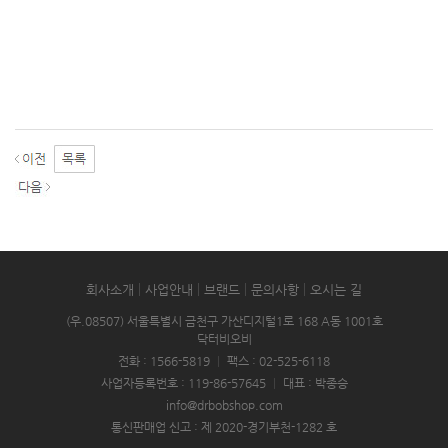
회사소개
사업안내
브랜드
문의사항
오시는 길
(우.08507) 서울특별시 금천구 가산디지털1로 168 A동 1001호
닥터비오비
전화 : 1566-5819
|
팩스 : 02-525-6118
사업자등록번호 : 119-86-57645
|
대표 : 박종승
info@drbobshop.com
통신판매업 신고 : 제 2020-경기부천-1282 호