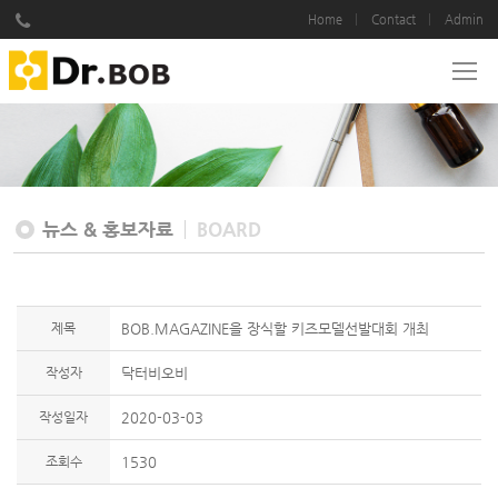
Home
Contact
Admin
뉴스 & 홍보자료
BOARD
제목
BOB.MAGAZINE을 장식할 키즈모델선발대회 개최
작성자
닥터비오비
작성일자
2020-03-03
조회수
1530