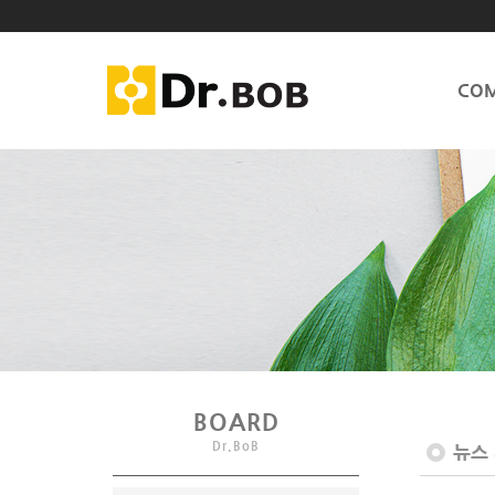
CO
BOARD
Dr.BoB
뉴스