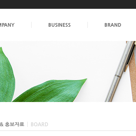
MPANY
BUSINESS
BRAND
 & 홍보자료
BOARD