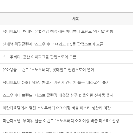
제목
닥터비오비, 현대인 생활건강 책임지는 이너뷰티 브랜드 ‘지지랩’ 런칭
신개념 휘핑클렌저 '스노우버디' 여의도 IFC몰 팝업스토어 오픈
스노우버디, 용산 아이파크몰 팝업스토어 오픈
유아용품 브랜드 '스노우버디', 롯데월드 팝업스토어 열어
닥터비오비 OROTADA, 환절기 기관지 건강에 좋은 ‘배라꿀삼’ 출시
스노우버디 브랜드, 더스트 클렌징 내츄럴 샴푸 & 올인원 신제품 출시
미란다호텔에서 열린 스노우버디 어메이징 버블 페스타 성황리 마감
미란다호텔, 무더위 탈출 이벤트 '스노우버디 어메이징 버블 페스타' 진행