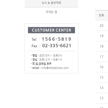
뉴스 & 홍보자료
오시는 길
번호
20
CUSTOMER CENTER
19
1566-5819
Tel
02-335-6621
Fax
18
- 평일 :
오전10시 ~ 오후5시
17
- 점심 :
오후12시 ~ 오후1시
- 토,일,공휴일 휴무
16
- email :
info@drbobshop.com
15
14
13